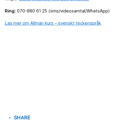
Ring:
070-880 61 25 (sms/videosamtal/WhatsApp)
Läs mer om Allmän kurs – svenskt teckenspråk
SHARE
arrow_drop_down