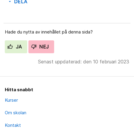
DELA
arrow_drop_down
Hade du nytta av innehållet på denna sida?
JA
NEJ
Senast uppdaterad: den 10 februari 2023
Hitta snabbt
Kurser
Om skolan
Kontakt