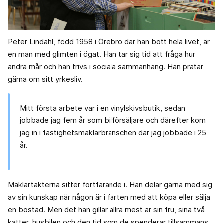
Peter Lindahl, född 1958 i Örebro där han bott hela livet, är
en man med glimten i ögat. Han tar sig tid att fråga hur
andra mår och han trivs i sociala sammanhang. Han pratar
gärna om sitt yrkesliv.
Mitt första arbete var i en vinylskivsbutik, sedan
jobbade jag fem år som bilförsäljare och därefter kom
jag in i fastighetsmäklarbranschen där jag jobbade i 25
år.
Mäklartakterna sitter fortfarande i. Han delar gärna med sig
av sin kunskap när någon är i farten med att köpa eller sälja
en bostad. Men det han gillar allra mest är sin fru, sina två
katter, husbilen och den tid som de spenderar tillsammans