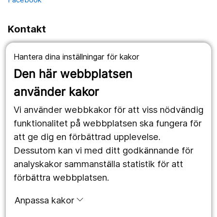
Kontakt
Fellingsbro:
Hantera dina inställningar för kakor
Fellingsbro folkhögskola
Postadress: Box 4
Den här webbplatsen
732 02 Fellingsbro
använder kakor
Telefon: 0581-891 00
Vi använder webbkakor för att viss nödvändig
Besöksadress: Bergsvägen 2
funktionalitet på webbplatsen ska fungera för
att ge dig en förbättrad upplevelse.
Dessutom kan vi med ditt godkännande för
Örebro:
analyskakor sammanställa statistik för att
Fellingsbro folkhögskola
förbättra webbplatsen.
Klerkgatan 16
702 44 Örebro
Anpassa kakor
Telefon: 0581-891 00