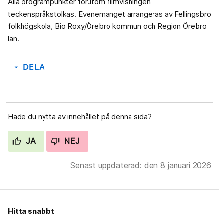
Alla programpunkter förutom filmvisningen
teckenspråkstolkas. Evenemanget arrangeras av Fellingsbro
folkhögskola, Bio Roxy/Örebro kommun och Region Örebro
län.
DELA
arrow_drop_down
Hade du nytta av innehållet på denna sida?
JA
NEJ
Senast uppdaterad: den 8 januari 2026
Hitta snabbt