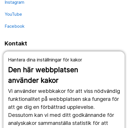
Instagram
YouTube
Facebook
Kontakt
Fellingsbro:
Hantera dina inställningar för kakor
Fellingsbro folkhögskola
Postadress: Box 4
Den här webbplatsen
732 02 Fellingsbro
använder kakor
Telefon: 0581-891 00
Vi använder webbkakor för att viss nödvändig
Besöksadress: Bergsvägen 2
funktionalitet på webbplatsen ska fungera för
att ge dig en förbättrad upplevelse.
Dessutom kan vi med ditt godkännande för
Örebro:
analyskakor sammanställa statistik för att
Fellingsbro folkhögskola