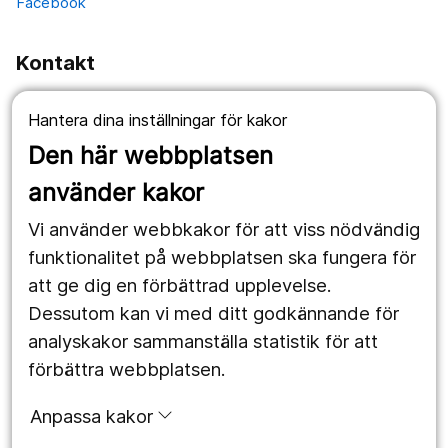
Facebook
Kontakt
Fellingsbro:
Hantera dina inställningar för kakor
Fellingsbro folkhögskola
Postadress: Box 4
Den här webbplatsen
732 02 Fellingsbro
använder kakor
Telefon: 0581-891 00
Vi använder webbkakor för att viss nödvändig
Besöksadress: Bergsvägen 2
funktionalitet på webbplatsen ska fungera för
att ge dig en förbättrad upplevelse.
Dessutom kan vi med ditt godkännande för
Örebro:
analyskakor sammanställa statistik för att
Fellingsbro folkhögskola
förbättra webbplatsen.
Klerkgatan 16
702 44 Örebro
Anpassa kakor
Telefon: 0581-891 00