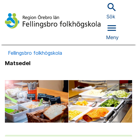
search
Sök
menu
Meny
Fellingsbro folkhögskola
Matsedel