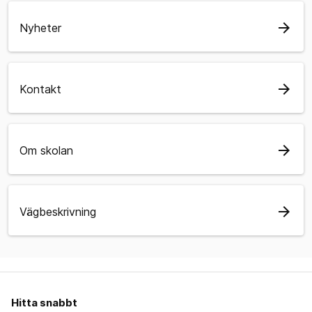
arrow_forward
Nyheter
arrow_forward
Kontakt
arrow_forward
Om skolan
arrow_forward
Vägbeskrivning
Hitta snabbt