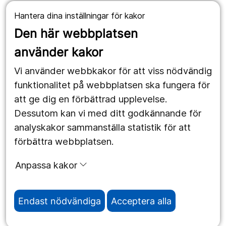
Fellingsbro:
Hantera dina inställningar för kakor
Fellingsbro folkhögskola
Postadress: Box 4
Den här webbplatsen
732 02 Fellingsbro
använder kakor
Telefon: 0581-891 00
Vi använder webbkakor för att viss nödvändig
Besöksadress: Bergsvägen 2
funktionalitet på webbplatsen ska fungera för
att ge dig en förbättrad upplevelse.
Dessutom kan vi med ditt godkännande för
Örebro:
analyskakor sammanställa statistik för att
Fellingsbro folkhögskola
förbättra webbplatsen.
Klerkgatan 16
702 44 Örebro
Anpassa kakor
Telefon: 0581-891 00
Endast nödvändiga
Acceptera alla