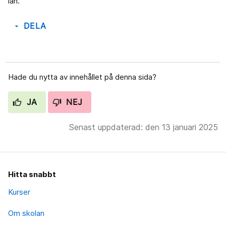
län.
DELA
arrow_drop_down
Hade du nytta av innehållet på denna sida?
JA
NEJ
Senast uppdaterad: den 13 januari 2025
Hitta snabbt
Kurser
Om skolan