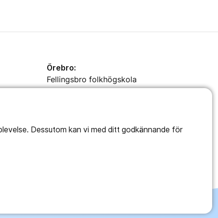
Örebro:
Fellingsbro folkhögskola
Klerkgatan 16
702 44 Örebro
Telefon: 0581-891 00
pplevelse. Dessutom kan vi med ditt godkännande för
2