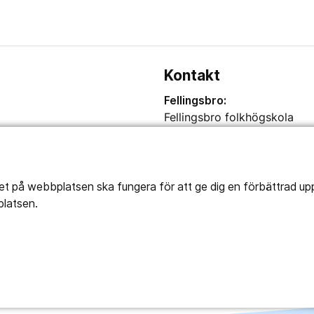
Kontakt
Fellingsbro:
Fellingsbro folkhögskola
Postadress: Box 4
732 02 Fellingsbro
Telefon: 0581-891 00
tet på webbplatsen ska fungera för att ge dig en förbättrad u
Besöksadress: Bergsvägen 
platsen.