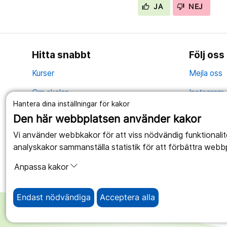
JA
NEJ
Hitta snabbt
Följ oss
Kurser
Mejla oss
Om skolan
Instagram
Hantera dina inställningar för kakor
Kontakt
YouTube
Den här webbplatsen använder kakor
Nyheter
Facebook
Vi använder webbkakor för att viss nödvändig funktionali
analyskakor sammanställa statistik för att förbättra webb
Matsedel
Anpassa kakor
Vägbeskrivning
Endast nödvändiga
Acceptera alla