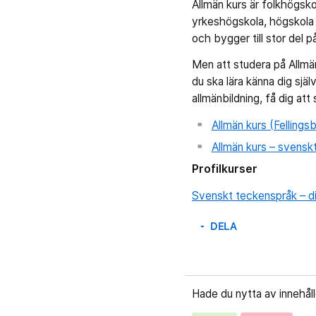
Allmän kurs är folkhögsko
yrkeshögskola, högskola e
och bygger till stor del
Men att studera på Allmän 
du ska lära känna dig sjä
allmänbildning, få dig att
Allmän kurs (Fellings
Allmän kurs – svensk
Profilkurser
Svenskt teckenspråk – d
DELA
arrow_drop_down
Hade du nytta av innehål