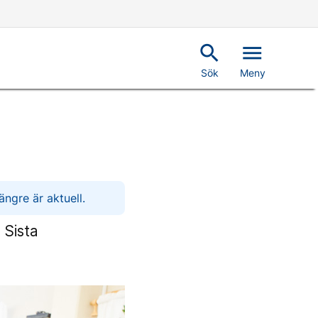
search
menu
Sök
Meny
ngre är aktuell.
 Sista