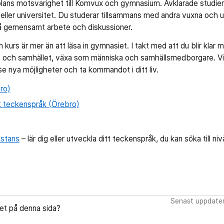
lans motsvarighet till Komvux och gymnasium. Avklarade studier 
ller universitet. Du studerar tillsammans med andra vuxna och u
 på gemensamt arbete och diskussioner.
kurs är mer än att läsa in gymnasiet. I takt med att du blir klar m
lv och samhället, växa som människa och samhällsmedborgare. Vi 
 se nya möjligheter och ta kommandot i ditt liv.
bro)
t teckenspråk (Örebro)
istans
– lär dig eller utveckla ditt teckenspråk, du kan söka till ni
Senast uppdate
let på denna sida?