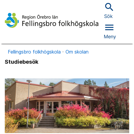
search
Sök
menu
Meny
Fellingsbro folkhögskola
Om skolan
Studiebesök