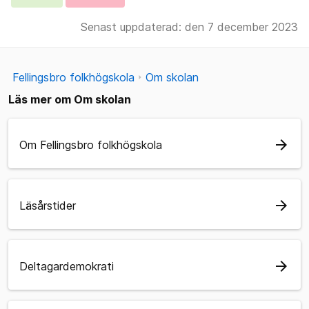
Senast uppdaterad: den 7 december 2023
Fellingsbro folkhögskola
Om skolan
Läs mer om Om skolan
arrow_forward
Om Fellingsbro folkhögskola
arrow_forward
Läsårstider
arrow_forward
Deltagardemokrati