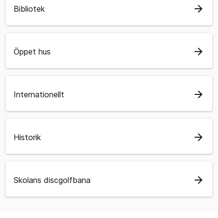
arrow_forward
Bibliotek
arrow_forward
Öppet hus
arrow_forward
Internationellt
arrow_forward
Historik
arrow_forward
Skolans discgolfbana