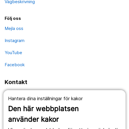
Vägbeskrivning
Följ oss
Mejla oss
Instagram
YouTube
Facebook
Kontakt
Fellingsbro:
Hantera dina inställningar för kakor
Fellingsbro folkhögskola
Postadress: Box 4
Den här webbplatsen
732 02 Fellingsbro
använder kakor
Telefon: 0581-891 00