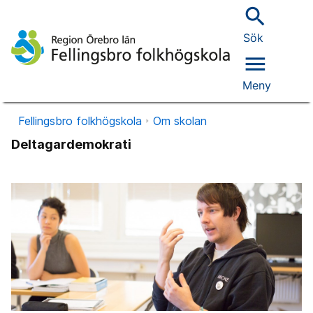
search
Sök
menu
Meny
Fellingsbro folkhögskola
Om skolan
Deltagardemokrati