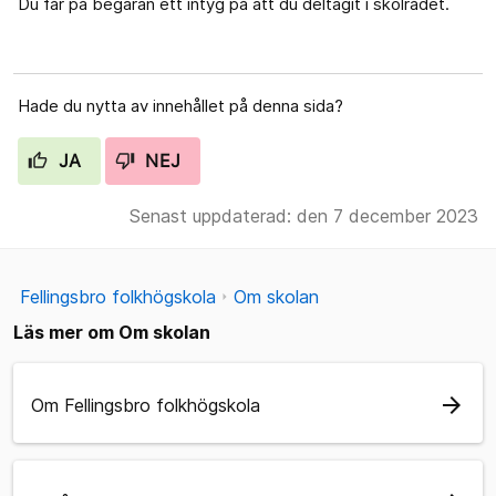
Du får på begäran ett intyg på att du deltagit i skolrådet.
Hade du nytta av innehållet på denna sida?
JA
NEJ
Senast uppdaterad: den 7 december 2023
Fellingsbro folkhögskola
Om skolan
Läs mer om Om skolan
arrow_forward
Om Fellingsbro folkhögskola