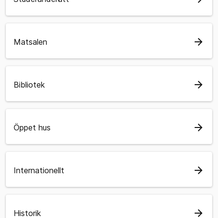
arrow_forward
Matsalen
arrow_forward
Bibliotek
arrow_forward
Öppet hus
arrow_forward
Internationellt
arrow_forward
Historik