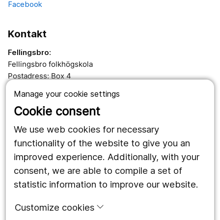
Facebook
Kontakt
Fellingsbro:
Fellingsbro folkhögskola
Postadress: Box 4
732 02 Fellingsbro
Manage your cookie settings
Telefon: 0581-891 00
Cookie consent
Besöksadress: Bergsvägen 2
We use web cookies for necessary
functionality of the website to give you an
improved experience. Additionally, with your
Örebro:
consent, we are able to compile a set of
Fellingsbro folkhögskola
statistic information to improve our website.
Klerkgatan 16
702 44 Örebro
Customize cookies