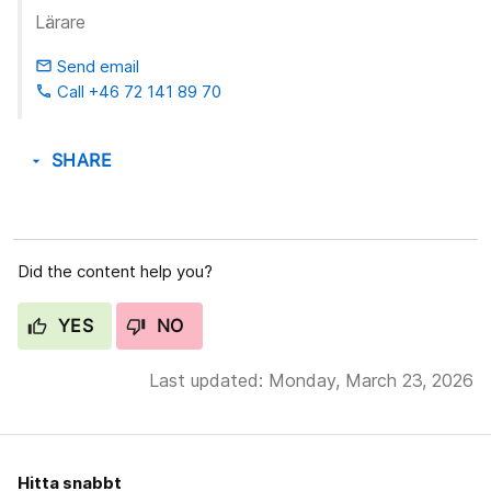
Lärare
Send email
email
Call +46 72 141 89 70
phone
SHARE
arrow_drop_down
Did the content help you?
YES
NO
Last updated: Monday, March 23, 2026
Hitta snabbt