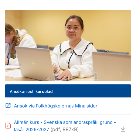
Ansökan och kursblad
open_in_new
Ansök via Folkhögskolornas Mina sidor
Allmän kurs - Svenska som andraspråk, grund -
(pdf, 887kB)
läsår 2026-2027